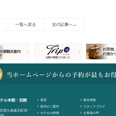
一覧へ戻る
次の記事へ→
テル本館・別館
客室
観光情報
館内のご案内
スタッフブログ
区西九条蔵王町28
ホテルの特徴
お客様の声
100