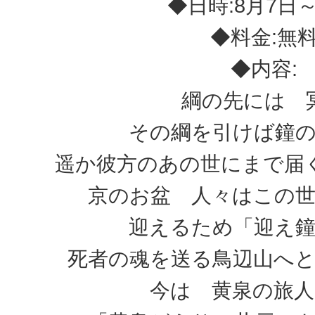
◆日時:8月7日～
◆料金:無
◆内容:
綱の先には 
その綱を引けば鐘
遥か彼方のあの世にまで届
京のお盆 人々はこの
迎えるため「迎え
死者の魂を送る鳥辺山へ
今は 黄泉の旅