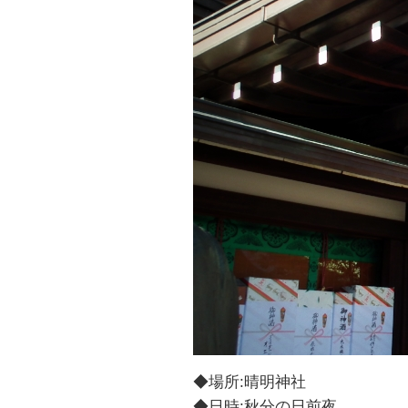
◆場所:晴明神社
◆日時:秋分の日前夜