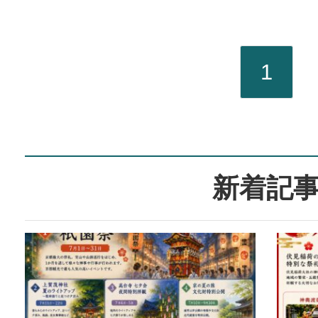
を！ ① 祇園祭 京都を代表する
夏の祭り「
月間にわた
1
など様々な
豪華絢爛な
並みは、京
新着記
景です。 
ス】 八阪
→202or207