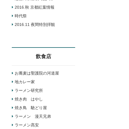
2016.秋 京都紅葉情報
時代祭
2016.11 夜間特別拝観
飲食店
お蕎麦は聖護院の河道屋
地カレー家
ラーメン研究所
焼き肉 はやし
焼き鳥 馳どり屋
ラーメン 漫天兄弟
ラーメン髙安