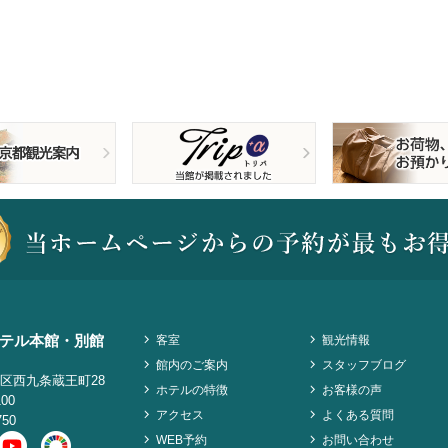
テル本館・別館
客室
観光情報
館内のご案内
スタッフブログ
区西九条蔵王町28
ホテルの特徴
お客様の声
100
アクセス
よくある質問
750
WEB予約
お問い合わせ