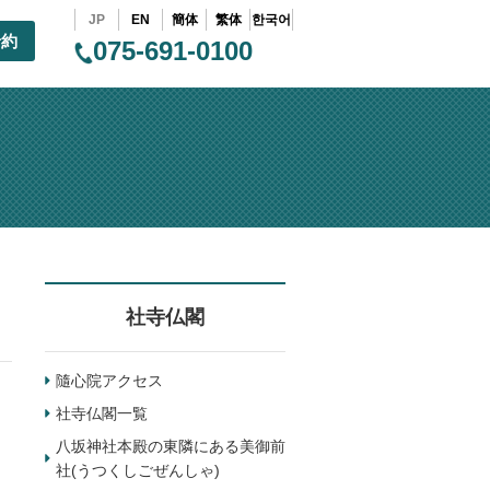
JP
EN
簡体
繁体
한국어
予約
075-691-0100
社寺仏閣
隨心院アクセス
社寺仏閣一覧
八坂神社本殿の東隣にある美御前
社(うつくしごぜんしゃ)