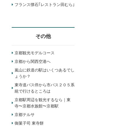
フランス懐石｢レストラン田むら｣
その他
京都観光モデルコース
京都から関西空港へ
嵐山に鉄道の駅はいくつあるでし
ょうか？
東寺道バス停から市バス２０５系
統で行けるところは
京都駅周辺を観光するなら｜東
寺〜京都水族館〜京都駅
京都テルサ
御菓子司 東寺餅